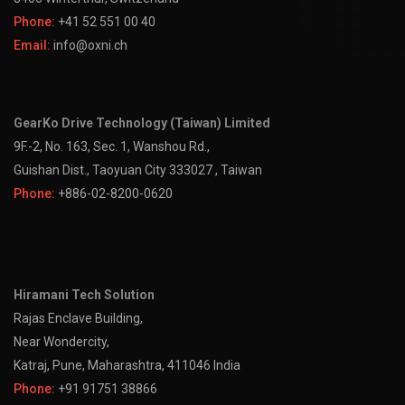
Phone:
+41 52 551 00 40
Email:
info@oxni.ch
GearKo Drive Technology (Taiwan) Limited
9F.-2, No. 163, Sec. 1, Wanshou Rd.,
Guishan Dist., Taoyuan City 333027 , Taiwan
Phone:
+886-02-8200-0620
Hiramani Tech Solution
Rajas Enclave Building,
Near Wondercity,
Katraj, Pune, Maharashtra, 411046 India
Phone:
+91 91751 38866