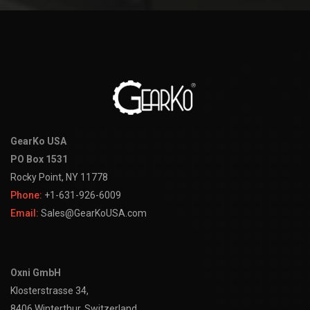
GearKo USA
PO Box 1531
Rocky Point, NY 11778
Phone:
+1-631-926-6009
Email:
Sales@GearKoUSA.com
Oxni GmbH
Klosterstrasse 34,
8406 Winterthur, Switzerland